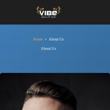
Skip
to
content
Home
About Us
About Us