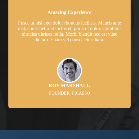
Amazing Experience
Fusce at nisi eget dolor rhoncus facilisis. Mauris ante
nisl, consectetur et luctus et, porta ut dolor. Curabitur
ultricies ultrices nulla. Morbi blandit nec est vitae
dictum. Etiam vel consectetur diam.
ROY MARSHALL
FOUNDER, PICASSO