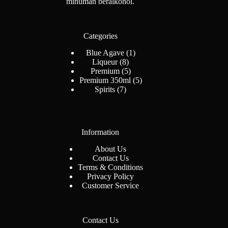
minuman beralkohol.
Categories
1
Blue Agave
1
8
Produk
Liqueur
8
Produk
5
Premium
5
Produk
5
Premium 350ml
5
7
Produk
Spirits
7
Produk
Information
About Us
Contact Us
Terms & Conditions
Privacy Policy
Customer Service
Contact Us